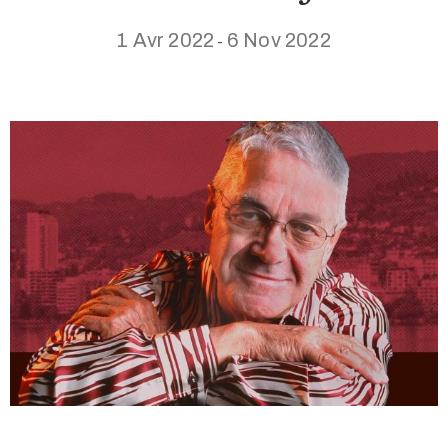
1 Avr 2022
6 Nov 2022
-
+41
(0)21
963
13
53
info@museemontreux.ch
/