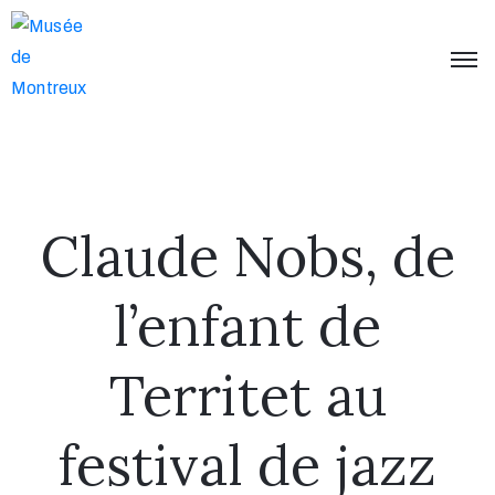
Accueil
Musée
Expositions
Claude Nobs, de
Événements
Collections
l’enfant de
Infos
et
Territet au
contact
festival de jazz