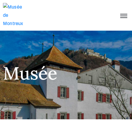
Accueil
Musée
Expositions
Événements
Musée
Collections
Infos
et
contact