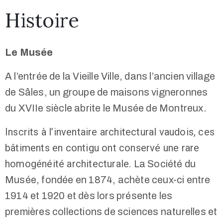
Histoire
Le Musée
A l’entrée de la Vieille Ville, dans l’ancien village
+41
de Sâles, un groupe de maisons vigneronnes
(0)21
du XVIIe siècle abrite le Musée de Montreux.
963
13
Inscrits à l’inventaire architectural vaudois, ces
53
bâtiments en contigu ont conservé une rare
info@museemontreux.ch
homogénéité architecturale.
La Société du
Musée, fondée en 1874, achète ceux-ci entre
1914 et 1920 et dès lors présente les
/
premières collections de sciences naturelles et