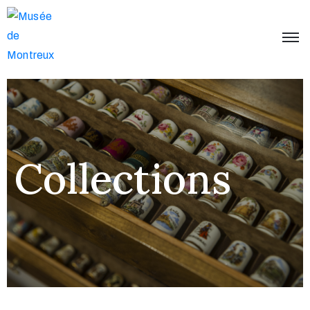
Accueil
Musée
Expositions
Événements
Collections
Collections
Infos
et
contact