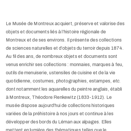
Le Musée de Montreux acquiert, préserve et valorise des
objets et documents liés à l’histoire régionale de
Montreux et de ses environs. Il présente des collections
+41
de sciences naturelles et d’objets du terroir depuis 1874.
(0)21
Au fil des ans, de nombreux objets et documents sont
963
venus enrichir ses collections : monnaies, marques à feu,
13
outils de menuiserie, ustensiles de cuisine et de la vie
53
quotidienne, costumes, photographies, estampes,
etc.
info@museemontreux.ch
dont notamment les aquarelles du peintre anglais, établi
à Montreux, Théodore Renkewitz (1833-1912). Le
musée dispose aujourd’hui de collections historiques
variées de la préhistoire à nos jours et continue à les
développer des bords du Léman aux alpages. Elles
/
mettent en lumière des thématiques telles que le